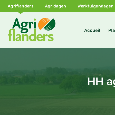
Agriflanders
Agridagen
Werktuigendagen
Accueil
Pla
HH ag