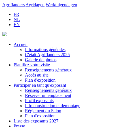
Agriflanders
Agridagen
Werktuigendagen
FR
NL
EN
Accueil
Informations générales
C'était Agriflanders 2025
Galerie de photos
Planifiez votre visite
Renseignements généraux
Accès au site
Plan d'exposition
Participer en tant qu'exposant
Renseignements généraux
Réserver un emplacement
Profil exposants
Info construction et démontage
Règlement du Salon
Plan d'exposition
Liste des exposants 2027
Presse