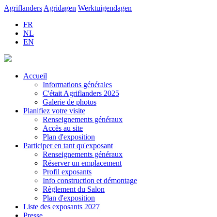
Agriflanders
Agridagen
Werktuigendagen
FR
NL
EN
Accueil
Informations générales
C'était Agriflanders 2025
Galerie de photos
Planifiez votre visite
Renseignements généraux
Accès au site
Plan d'exposition
Participer en tant qu'exposant
Renseignements généraux
Réserver un emplacement
Profil exposants
Info construction et démontage
Règlement du Salon
Plan d'exposition
Liste des exposants 2027
Presse