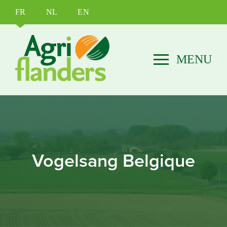
FR
NL
EN
Vogelsang Belgique