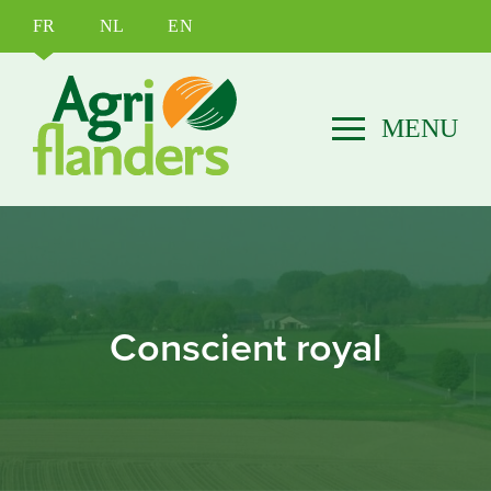
FR
NL
EN
Conscient royal