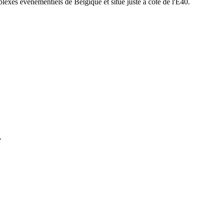
lexes événementiels de Belgique et situé juste à côté de l'E40.
.