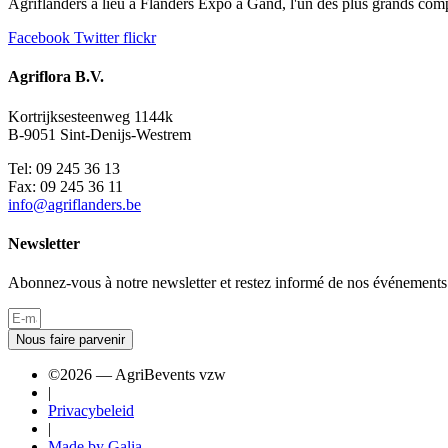
Agriflanders a lieu à Flanders Expo à Gand, l'un des plus grands comp
Facebook
Twitter
flickr
Agriflora B.V.
Kortrijksesteenweg 1144k
B-9051 Sint-Denijs-Westrem
Tel: 09 245 36 13
Fax: 09 245 36 11
info@agriflanders.be
Newsletter
Abonnez-vous à notre newsletter et restez informé de nos événements
Nous faire parvenir
©2026 — AgriBevents vzw
|
Privacybeleid
|
Made by Galia