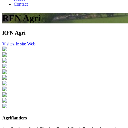
Contact
RFN Agri
RFN Agri
Visitez le site Web
Agriflanders