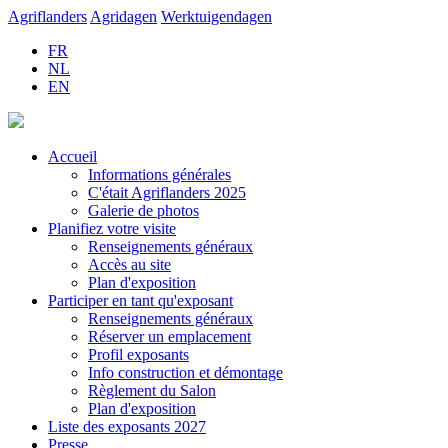
Agriflanders
Agridagen
Werktuigendagen
FR
NL
EN
Accueil
Informations générales
C'était Agriflanders 2025
Galerie de photos
Planifiez votre visite
Renseignements généraux
Accès au site
Plan d'exposition
Participer en tant qu'exposant
Renseignements généraux
Réserver un emplacement
Profil exposants
Info construction et démontage
Règlement du Salon
Plan d'exposition
Liste des exposants 2027
Presse