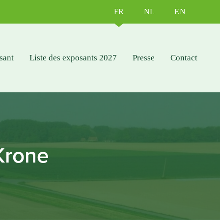
FR
NL
EN
sant
Liste des exposants 2027
Presse
Contact
Krone