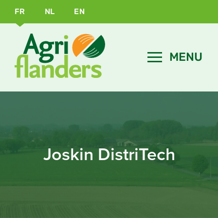
FR
NL
EN
Joskin DistriTech