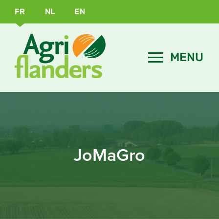
FR
NL
EN
JoMaGro