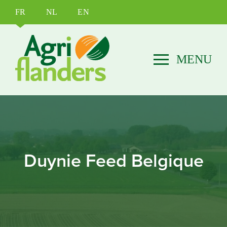
FR
NL
EN
Duynie Feed Belgique