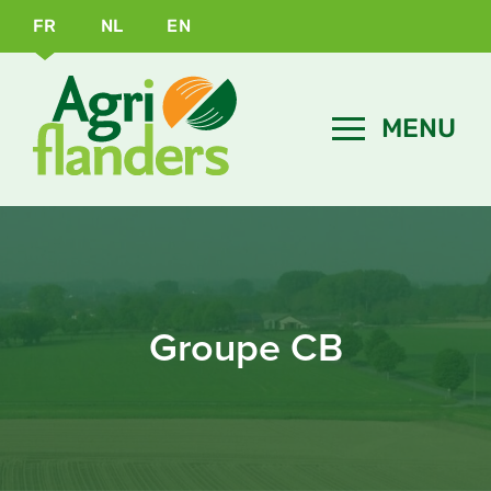
FR
NL
EN
Groupe CB