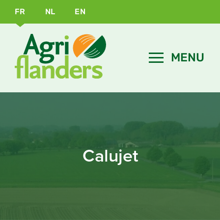
FR
NL
EN
Calujet