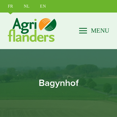
FR
NL
EN
Bagynhof