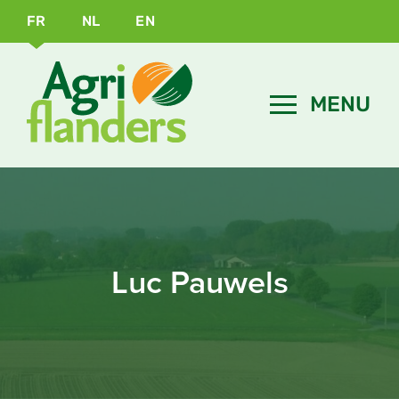
FR
NL
EN
Luc Pauwels