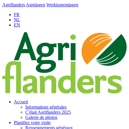
Agriflanders
Agridagen
Werktuigendagen
FR
NL
EN
Accueil
Informations générales
C'était Agriflanders 2025
Galerie de photos
Planifiez votre visite
Renseignements généraux