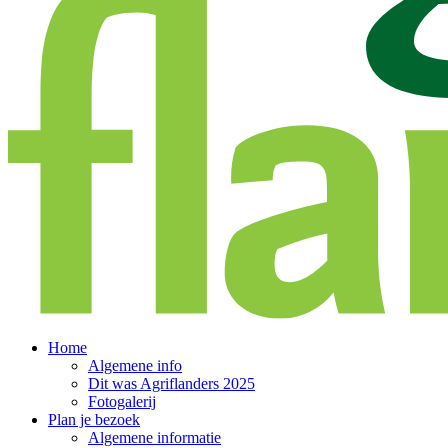
Home
Algemene info
Dit was Agriflanders 2025
Fotogalerij
Plan je bezoek
Algemene informatie